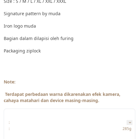
Size : S / M / L / XL / XXL / XXXL
Signature pattern by muda
Iron logo muda
Bagian dalam dilapisi oleh furing
Packaging ziplock
Note:
Terdapat perbedaan warna dikarenakan efek kamera, 
cahaya matahari dan device masing-masing.
:
:
285g