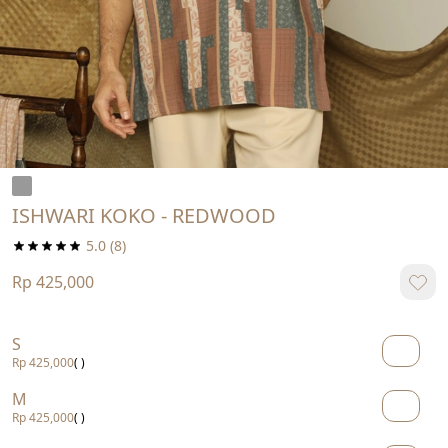
ISHWARI KOKO - REDWOOD
5.0
(8)
Rp 425,000
S
Rp 425,000
( )
M
Rp 425,000
( )